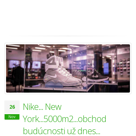
Nike... New
26
York...5000m2...obchod
Nov
budúcnosti už dnes...