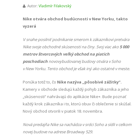
Autor:
Vladimír Fiľakovský
Nike otvára obchod budúcnosti v New Yorku, takto
vyzerá
V snahe posilniť podnikanie smerom k zákazníkovi pretvára
Nike svoje obchodné skúsenosti na činy. Svoj viac ako
5 000
metrov štvorcových veľký obchod na piatich
poschodiach
novovybudovanej budovy otvára v Soho
v New Yorku. Tento obchod je však iný ako ostatné v meste.
Ponúka totiž to, čo
Nike nazýva „pôsobivé zážitky“.
Kamery v obchode sledujú každý pohyb zákazníka a jeho
„skúsenosti“ nahrávajú do aplikácie Nike+. Bude poznať
každý krok zákazníka i to, ktorú obuv či oblečenie si skúšal.
Nový obchod otvorili v piatok 18. novembra.
Nová predajňa Nike sa nachádza v srdci Soho a sídli v celkom
novej budove na adrese Broadway 529.