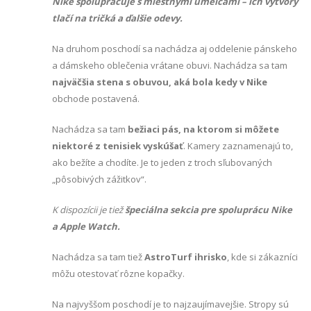
Nike spolupracuje s miestnymi umelcami – ich výtvory
tlačí na tričká a ďalšie odevy.
Na druhom poschodí sa nachádza aj oddelenie pánskeho
a dámskeho oblečenia vrátane obuvi. Nachádza sa tam
najväčšia stena s obuvou, aká bola kedy v Nike
obchode postavená.
Nachádza sa tam
bežiaci pás, na ktorom si môžete
niektoré z tenisiek vyskúšať
. Kamery zaznamenajú to,
ako bežíte a chodíte. Je to jeden z troch sľubovaných
„pôsobivých zážitkov“.
K dispozícii je tiež
špeciálna sekcia pre spoluprácu Nike
a Apple Watch.
Nachádza sa tam tiež
AstroTurf ihrisko
, kde si zákazníci
môžu otestovať rôzne kopačky.
Na najvyššom poschodí je to najzaujímavejšie. Stropy sú