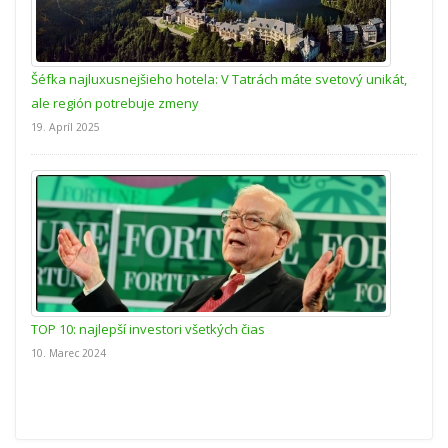
Šéfka najluxusnejšieho hotela: V Tatrách máte svetový unikát,
ale región potrebuje zmeny
19. Apríl 2025
TOP 10: najlepší investori všetkých čias
10. Marec 2024