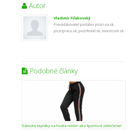
Autor
Vladimír Fiľakovský
Prevádzkovateľ portálov pozri-sa.sk,
pozripracu.sk, pozrihotel.sk, investcom.sk
Podobné články
Dámske tepláky sa hodia nielen ako športové oblečenie!