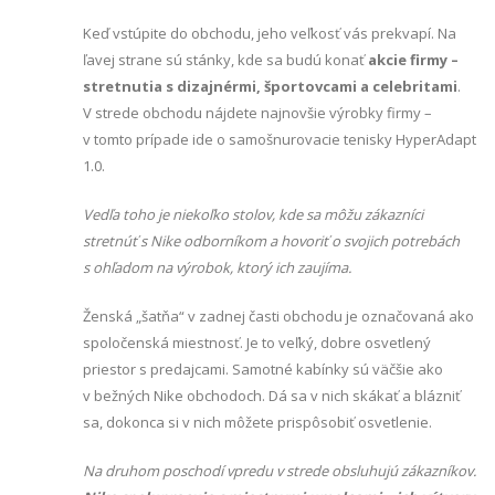
Keď vstúpite do obchodu, jeho veľkosť vás prekvapí. Na
ľavej strane sú stánky, kde sa budú konať
akcie firmy –
stretnutia s dizajnérmi, športovcami a celebritami
.
V strede obchodu nájdete najnovšie výrobky firmy –
v tomto prípade ide o samošnurovacie tenisky HyperAdapt
1.0.
Vedľa toho je niekoľko stolov, kde sa môžu zákazníci
stretnúť s Nike odborníkom a hovoriť o svojich potrebách
s ohľadom na výrobok, ktorý ich zaujíma.
Ženská „šatňa“ v zadnej časti obchodu je označovaná ako
spoločenská miestnosť. Je to veľký, dobre osvetlený
priestor s predajcami. Samotné kabínky sú väčšie ako
v bežných Nike obchodoch. Dá sa v nich skákať a blázniť
sa, dokonca si v nich môžete prispôsobiť osvetlenie.
Na druhom poschodí vpredu v strede obsluhujú zákazníkov.