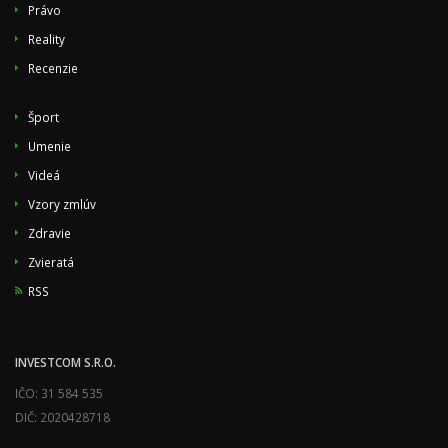
Právo
Reality
Recenzie
Šport
Umenie
Videá
Vzory zmlúv
Zdravie
Zvieratá
RSS
INVESTCOM S.R.O.
IČO: 31 584 535
DIČ: 2020428718