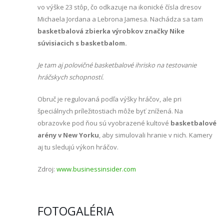
vo výške 23 stôp, čo odkazuje na ikonické čísla dresov
Michaela Jordana a Lebrona Jamesa. Nachádza sa tam
basketbalová zbierka výrobkov značky Nike
súvisiacich s basketbalom.
Je tam aj polovičné basketbalové ihrisko na testovanie
hráčskych schopností.
Obruč je regulovaná podľa výšky hráčov, ale pri
špeciálnych príležitostiach môže byť znížená. Na
obrazovke pod ňou sú vyobrazené kultové
basketbalové
arény v New Yorku
, aby simulovali hranie v nich. Kamery
aj tu sledujú výkon hráčov.
Zdroj:
www.businessinsider.com
FOTOGALÉRIA