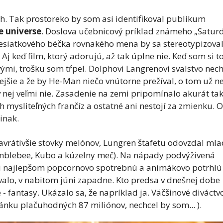
h. Tak prostoreko by som asi identifikoval publikum
e universe
. Doslova učebnicový príklad známeho
„
Satur
siatkového béčka rovnakého mena by sa stereotypizova
. Aj keď film, ktorý adorujú, až tak úplne nie. Keď som si to
mi, trošku som tŕpel. Dolphovi Langrenovi svalstvo nec
jšie a že by He-Man niečo vnútorne prežíval, o tom už n
v nej veľmi nie. Zasadenie na zemi pripomínalo akurát ta
ch mysliteľných frančíz a ostatné ani nestojí za zmienku. 
inak.
avrátivšie stovky melónov, Lungren štafetu odovzdal mla
Bumblebee, Kubo a kúzelny meč). Na nápady podvýživená
i najlepšom popcornovo spotrebnú a animákovo potrhlú
valo, v nabitom júni zapadne. Kto predsa v dnešnej dobe
 - fantasy. Ukázalo sa, že napríklad ja. Väčšinové diváctv
lánku plačuhodných 87 miliónov, nechcel by som... ).