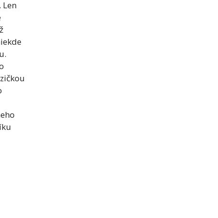
. Len
e
ž
niekde
u.
o
yzičkou
o
neho
íku