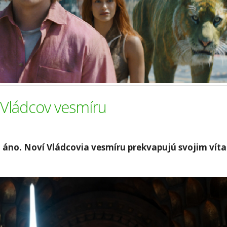
 Vládcov vesmíru
o áno. Noví Vládcovia vesmíru prekvapujú svojim ví