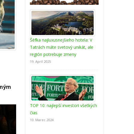
Šéfka najluxusnejšieho hotela: V
Tatrách máte svetový unikát, ale
región potrebuje zmeny
19. Apríl 2025
taným
TOP 10: najlepší investori všetkých
čias
10. Marec 2024