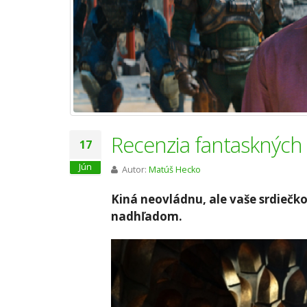
Recenzia fantaskných
17
Jún
Autor:
Matúš Hecko
Kiná neovládnu, ale vaše srdiečk
nadhľadom.