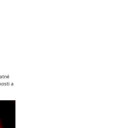
tatné
osti a