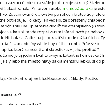
je to zázračné miesto a stále ju ohrozuje zákerný Skeletor
iť, akosi zaháľa. Pri prvom útoku
meme záporáka
je ešt
hko. Zdecimované kráľovstvo po rokoch krutovlády, ale u
ne potrebuje. To keby len vedelo, že dorastený chlapec 
tričnú silu na uplatnenie dedičstva eternijského (?) trón
och a kazí si rande rozprávaním infantilných príbehov z
ade Nicholasa Galitzina je pokaziť si rande ťažká úloha. F
 len ďalší zameniteľný white boy of the month. Práveže ide 
íka, ktorý sa neštíti ani slapsticku. A jeho protipól?
, že nie je aj jedom kvalitatívnym. Latentne homosexuál
ý je zlý lebo má miesto hlavy sakramentskú lebku, si do p
 Najskôr skontrolujme blockbusterové základy: P
octivo
h“ momentiek?
 na nakopanie zadkov?