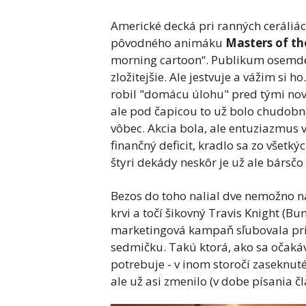
Americké decká pri ranných ceráliác
pôvodného animáku
Masters of th
morning cartoon
“
. Publikum osemde
zložitejšie. Ale jestvuje a vážim si ho
robil "domácu úlohu" pred tými nový
ale pod čapicou to už bolo chudobne
vôbec. Akcia bola, ale entuziazmus 
finančný deficit, kradlo sa zo všetký
štyri dekády neskôr je už ale bársčo 
Bezos do toho nalial dve nemožno n
krvi a točí šikovný Travis Knight (
marketingová kampaň sľubovala pr
sedmičku. Takú ktorá, ako sa očaká
potrebuje - v inom storočí zaseknuté
ale už asi zmenilo (v dobe písania č