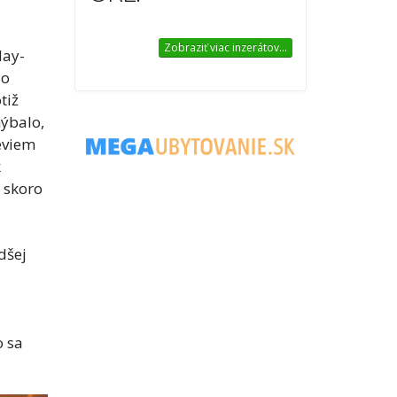
Zobraziť viac inzerátov...
day-
lo
tiž
hýbalo,
eviem
k
O skoro
dšej
o sa