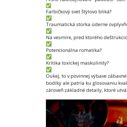
Farbičkový svet štýlovo bliká?
️T
raumatická storka úderne ovplyvň
️Na vesmíre, pred ktorého deštrukcio
️Potencionálna romatika?
️Kritika toxickej maskulinity?
️Oukej, to v povinnej výbave zábavné
bodíky ale patria ku glosovaniu kva
zároveň základné detaily, ktoré utvá