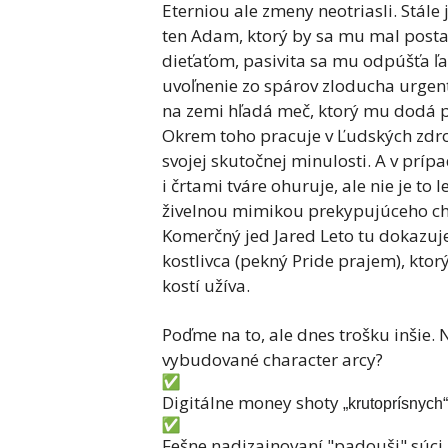
Eterniou ale zmeny neotriasli. Stále 
ten Adam, ktorý by sa mu mal postav
dieťaťom, pasivita sa mu odpúšťa ľa
uvoľnenie zo spárov zloducha urgent
na zemi hľadá meč, ktorý mu dodá pa
Okrem toho pracuje v Ľudských zdroj
svojej skutočnej minulosti. A v príp
i črtami tváre ohuruje, ale nie je to
živelnou mimikou prekypujúceho chlap
Komerčný jed Jared Leto tu dokazuje
kostlivca (pekný Pride prajem), ktor
kostí užíva.
Poďme na to, ale dnes trošku inšie.
vybudované character arcy?
Digitálne money shoty
„krutoprísnyc
Fešne nadizajnovaní "padouši" súci