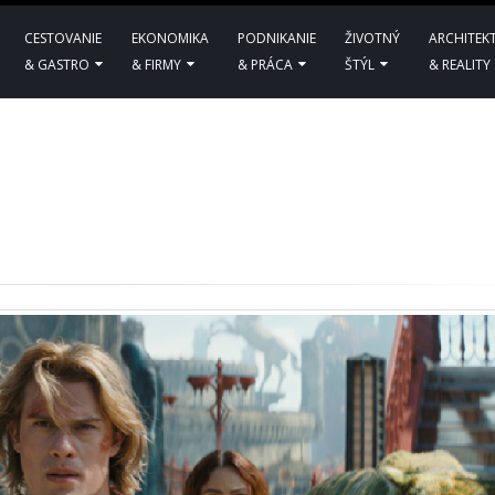
CESTOVANIE
EKONOMIKA
PODNIKANIE
ŽIVOTNÝ
ARCHITEK
& GASTRO
& FIRMY
& PRÁCA
ŠTÝL
& REALITY